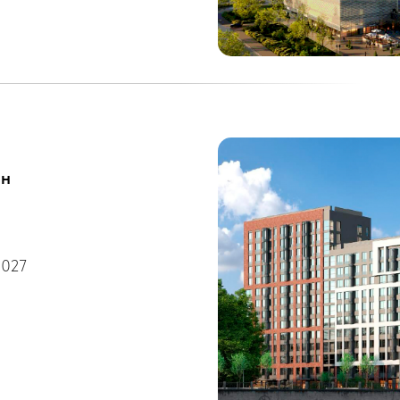
он
2027