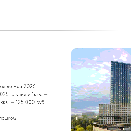
тал до мая 2026
025: студии и 1ккв. —
Еккв. — 125 000 руб
 пешком