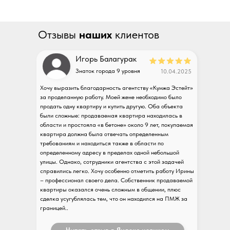
Отзывы
наших
клиентов
Игорь Балагурак
Знаток города 9 уровня
10.04.2025
Хочу выразить благодарность агентству «Кумжа Эстейт»
за проделанную работу. Моей жене необходимо было
продать одну квартиру и купить другую. Оба объекта
были сложные: продаваемая квартира находилась в
области и простояла «в бетоне» около 9 лет, покупаемая
квартира должна была отвечать определенным
требованиям и находиться также в области по
определенному адресу в пределах одной небольшой
улицы. Однако, сотрудники агентства с этой задачей
справились легко. Хочу особенно отметить работу Ирины
– профессионал своего дела. Собственник продаваемой
квартиры оказался очень сложным в общении, плюс
сделка усугублялась тем, что он находился на ПМЖ за
границей..