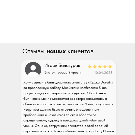
Связаться с нами
Отзывы
наших
клиентов
Игорь Балагурак
Знаток города 9 уровня
10.04.2025
Хочу выразить благодарность агентству «Кумжа Эстейт»
за проделанную работу. Моей жене необходимо было
продать одну квартиру и купить другую. Оба объекта
были сложные: продаваемая квартира находилась в
области и простояла «в бетоне» около 9 лет, покупаемая
квартира должна была отвечать определенным
требованиям и находиться также в области по
определенному адресу в пределах одной небольшой
улицы. Однако, сотрудники агентства с этой задачей
справились легко. Хочу особенно отметить работу Ирины