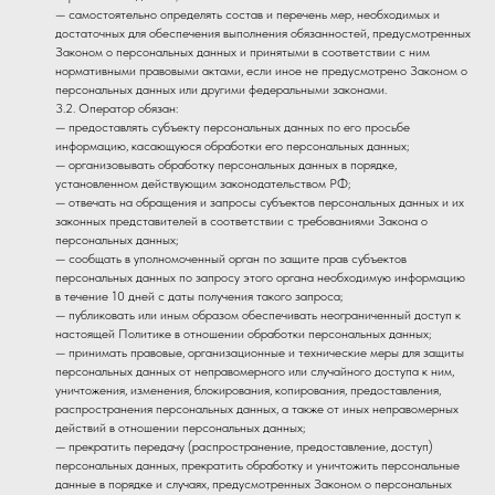
— самостоятельно определять состав и перечень мер, необходимых и
достаточных для обеспечения выполнения обязанностей, предусмотренных
Законом о персональных данных и принятыми в соответствии с ним
нормативными правовыми актами, если иное не предусмотрено Законом о
персональных данных или другими федеральными законами.
3.2. Оператор обязан:
— предоставлять субъекту персональных данных по его просьбе
информацию, касающуюся обработки его персональных данных;
— организовывать обработку персональных данных в порядке,
установленном действующим законодательством РФ;
— отвечать на обращения и запросы субъектов персональных данных и их
законных представителей в соответствии с требованиями Закона о
персональных данных;
— сообщать в уполномоченный орган по защите прав субъектов
персональных данных по запросу этого органа необходимую информацию
в течение 10 дней с даты получения такого запроса;
— публиковать или иным образом обеспечивать неограниченный доступ к
настоящей Политике в отношении обработки персональных данных;
— принимать правовые, организационные и технические меры для защиты
персональных данных от неправомерного или случайного доступа к ним,
уничтожения, изменения, блокирования, копирования, предоставления,
распространения персональных данных, а также от иных неправомерных
действий в отношении персональных данных;
— прекратить передачу (распространение, предоставление, доступ)
персональных данных, прекратить обработку и уничтожить персональные
данные в порядке и случаях, предусмотренных Законом о персональных