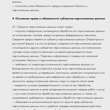
данных;
— исполнять иные обязанности, предусмотренные Законом о
персональных данных.
4. Основные права и обязанности субъектов персональных данных
4.1. Субъекты персональных данных имеют право:
— получать информацию, касающуюся обработки его персональных данных,
за исключением случаев, предусмотренных федеральными законами.
Сведения предоставляются субъекту персональных данных Оператором в
доступной форме, и в них не должны содержаться персональные данные,
относящиеся к другим субъектам персональных данных, за исключением
случаев, когда имеются законные основания для раскрытия таких
персональных данных. Перечень информации и порядок ее получения
установлен Законом о персональных данных;
— требовать от оператора уточнения его персональных данных, их
блокирования или уничтожения в случае, если персональные данные
являются неполными, устаревшими, неточными, незаконно полученными или
не являются необходимыми для заявленной цели обработки, а также
принимать предусмотренные законом меры по защите своих прав;
— выдвигать условие предварительного согласия при обработке
персональных данных в целях продвижения на рынке товаров, работ и услуг;
— на отзыв согласия на обработку персональных данных, а также, на
направление требования о прекращении обработки персональных данных;
— обжаловать в уполномоченный орган по защите прав субъектов
персональных данных или в судебном порядке неправомерные действия