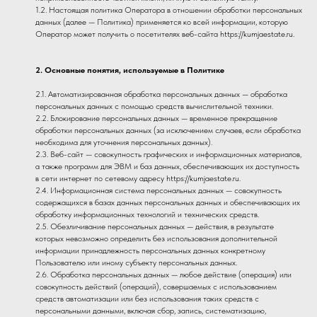
1.2. Настоящая политика Оператора в отношении обработки персональных
данных (далее — Политика) применяется ко всей информации, которую
Оператор может получить о посетителях веб-сайта https://kumjaestate.ru.
2. Основные понятия, используемые в Политике
2.1. Автоматизированная обработка персональных данных — обработка
персональных данных с помощью средств вычислительной техники.
2.2. Блокирование персональных данных — временное прекращение
обработки персональных данных (за исключением случаев, если обработка
необходима для уточнения персональных данных).
2.3. Веб-сайт — совокупность графических и информационных материалов,
а также программ для ЭВМ и баз данных, обеспечивающих их доступность
в сети интернет по сетевому адресу https://kumjaestate.ru.
2.4. Информационная система персональных данных — совокупность
содержащихся в базах данных персональных данных и обеспечивающих их
обработку информационных технологий и технических средств.
2.5. Обезличивание персональных данных — действия, в результате
которых невозможно определить без использования дополнительной
информации принадлежность персональных данных конкретному
Пользователю или иному субъекту персональных данных.
2.6. Обработка персональных данных — любое действие (операция) или
совокупность действий (операций), совершаемых с использованием
средств автоматизации или без использования таких средств с
персональными данными, включая сбор, запись, систематизацию,