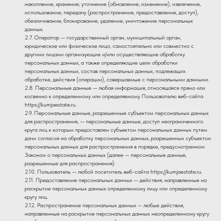
накопление, хранение, уточнение (обновление, изменение), извлечение,
использование, передачу (распространение, предоставление, доступ),
обезличивание, блокирование, удаление, уничтожение персональных
данных.
2.7. Оператор — государственный орган, муниципальный орган,
юридическое или физическое лицо, самостоятельно или совместно с
другими лицами организующие и/или осуществляющие обработку
персональных данных, а также определяющие цели обработки
персональных данных, состав персональных данных, подлежащих
обработке, действия (операции), совершаемые с персональными данными.
2.8. Персональные данные — любая информация, относящаяся прямо или
косвенно к определенному или определяемому Пользователю веб-сайта
https://kumjaestate.ru.
2.9. Персональные данные, разрешенные субъектом персональных данных
для распространения, — персональные данные, доступ неограниченного
круга лиц к которым предоставлен субъектом персональных данных путем
дачи согласия на обработку персональных данных, разрешенных субъектом
персональных данных для распространения в порядке, предусмотренном
Законом о персональных данных (далее — персональные данные,
разрешенные для распространения).
2.10. Пользователь — любой посетитель веб-сайта https://kumjaestate.ru.
2.11. Предоставление персональных данных — действия, направленные на
раскрытие персональных данных определенному лицу или определенному
кругу лиц.
2.12. Распространение персональных данных — любые действия,
направленные на раскрытие персональных данных неопределенному кругу