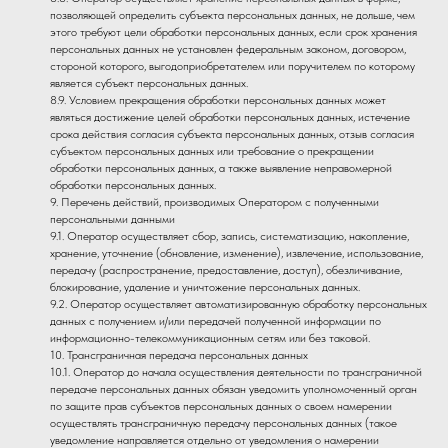
позволяющей определить субъекта персональных данных, не дольше, чем
этого требуют цели обработки персональных данных, если срок хранения
персональных данных не установлен федеральным законом, договором,
стороной которого, выгодоприобретателем или поручителем по которому
является субъект персональных данных.
8.9. Условием прекращения обработки персональных данных может
являться достижение целей обработки персональных данных, истечение
срока действия согласия субъекта персональных данных, отзыв согласия
субъектом персональных данных или требование о прекращении
обработки персональных данных, а также выявление неправомерной
обработки персональных данных.
9. Перечень действий, производимых Оператором с полученными
персональными данными
9.1. Оператор осуществляет сбор, запись, систематизацию, накопление,
хранение, уточнение (обновление, изменение), извлечение, использование,
передачу (распространение, предоставление, доступ), обезличивание,
блокирование, удаление и уничтожение персональных данных.
9.2. Оператор осуществляет автоматизированную обработку персональных
данных с получением и/или передачей полученной информации по
информационно-телекоммуникационным сетям или без таковой.
10. Трансграничная передача персональных данных
10.1. Оператор до начала осуществления деятельности по трансграничной
передаче персональных данных обязан уведомить уполномоченный орган
по защите прав субъектов персональных данных о своем намерении
осуществлять трансграничную передачу персональных данных (такое
уведомление направляется отдельно от уведомления о намерении