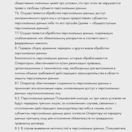
общественно значимых целей при условии, что при этом не нарушаются
права и свободы субъекта персональных данных.
7.6. Осуществляется обработка персональных данных, доступ
неограниченного круга лиц к которым предоставлен субъектом
персональных данных либо по его просьбе (далее — общедоступные
персональные данные).
7.7. Осуществляется обработка персональных данных, подлежащих
опубликованию или обязательному раскрытию в соответствии с
федеральным законом.
8. Порядок сбора, хранения, передачи и других видов обработки
персональных данных
Безопасность персональных данных, которые обрабатываются
Оператором, обеспечивается путем реализации правовых,
организационных и технических мер, необходимых для выполнения в
полном объеме требований действующего законодательства в области
защиты персональных данных.
8.1. Оператор обеспечивает сохранность персональных данных и
принимает все возможные меры, исключающие доступ к персональным
данным неуполномоченных лиц.
8.2. Персональные данные Пользователя никогда, ни при каких условиях не
будут переданы третьим лицам, за исключением случаев, связанных с
исполнением действующего законодательства либо в случае, если
субъектом персональных данных дано согласие Оператору на передачу
данных третьему лицу для исполнения обязательств по гражданско-
правовому договору.
8.3. В случае выявления неточностей в персональных данных, Пользователь