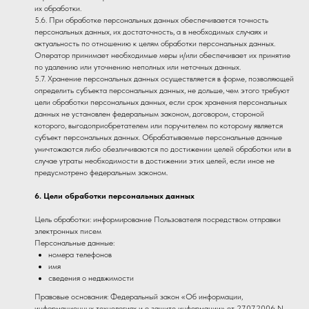
их обработки.
5.6. При обработке персональных данных обеспечивается точность
персональных данных, их достаточность, а в необходимых случаях и
актуальность по отношению к целям обработки персональных данных.
Оператор принимает необходимые меры и/или обеспечивает их принятие
по удалению или уточнению неполных или неточных данных.
5.7. Хранение персональных данных осуществляется в форме, позволяющей
определить субъекта персональных данных, не дольше, чем этого требуют
цели обработки персональных данных, если срок хранения персональных
данных не установлен федеральным законом, договором, стороной
которого, выгодоприобретателем или поручителем по которому является
субъект персональных данных. Обрабатываемые персональные данные
уничтожаются либо обезличиваются по достижении целей обработки или в
случае утраты необходимости в достижении этих целей, если иное не
предусмотрено федеральным законом.
6. Цели обработки персональных данных
Цель обработки: информирование Пользователя посредством отправки
электронных писем
Персональные данные:
номера телефонов
имя
сведения о недвжимости
Правовые основания: Федеральный закон «Об информации,
информационных технологиях и о защите информации» от 27.07.2006 N