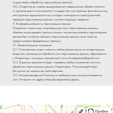
осуществлять обработку персональных данных).
10.2. Оператор до подачи вышеуказанного уведомления, обязан получить
от органов власти иностранного государства, иностранных физических лиц,
иностранных юридических лиц, которым планируется трансграничная
передача персональных данных, соответствующие сведения.
11. Конфиденциальность персональных данных
Оператор и иные лица, получившие доступ к персональным данным,
обязаны не раскрывать третьим лицам и не распространять персональные
данные без согласия субъекта персональных данных, если иное не
предусмотрено федеральным законом.
12. Заключительные положения
12.1. Пользователь может получить любые разъяснения по интересующим
вопросам, касающимся обработки его персональных данных, обратившись
к Оператору с помощью электронной почты Kumjaestate@gmail.com.
12.2. В данном документе будут отражены любые изменения политики
обработки персональных данных Оператором. Политика действует
бессрочно до замены ее новой версией.
12.3. Актуальная версия Политики в свободном доступе расположена в
сети Интернет по адресу https://kumjaestate.ru/policy.