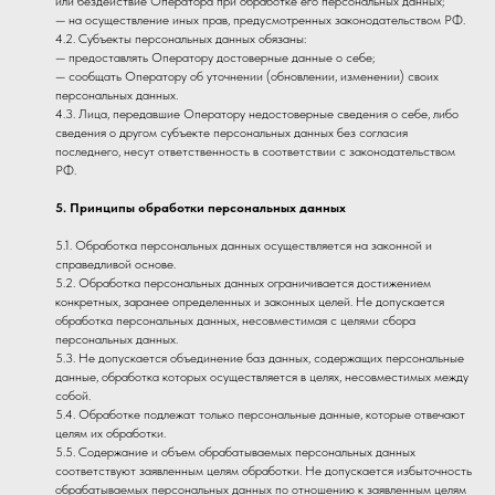
или бездействие Оператора при обработке его персональных данных;
— на осуществление иных прав, предусмотренных законодательством РФ.
4.2. Субъекты персональных данных обязаны:
— предоставлять Оператору достоверные данные о себе;
— сообщать Оператору об уточнении (обновлении, изменении) своих
персональных данных.
4.3. Лица, передавшие Оператору недостоверные сведения о себе, либо
сведения о другом субъекте персональных данных без согласия
последнего, несут ответственность в соответствии с законодательством
РФ.
5. Принципы обработки персональных данных
5.1. Обработка персональных данных осуществляется на законной и
справедливой основе.
5.2. Обработка персональных данных ограничивается достижением
конкретных, заранее определенных и законных целей. Не допускается
обработка персональных данных, несовместимая с целями сбора
персональных данных.
5.3. Не допускается объединение баз данных, содержащих персональные
данные, обработка которых осуществляется в целях, несовместимых между
собой.
5.4. Обработке подлежат только персональные данные, которые отвечают
целям их обработки.
5.5. Содержание и объем обрабатываемых персональных данных
соответствуют заявленным целям обработки. Не допускается избыточность
обрабатываемых персональных данных по отношению к заявленным целям