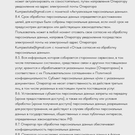
может актуализировать их самостоятельно, путем направления Оператору
уведомление на адрес электронной почты Оператора
Kumjaestate@gmail.com с пометкой «Актуализация персональных данных».
8.4. Срок обработки персональных данных определяется достижением
целей, для которых были собраны персональные данные, если иной срок не
предусмотрен договором или действующим законодательством.
Пользователь может в любой момент отозвать свое согласие на обработку
персональных данных, направив Оператору уведомление посредством
электронной почты на электронный адрес Оператора
Kumjaestate@gmail.com с пометкой «Отзыв согласия на обработку
персональных данных».
8.5. Вся информация, которая собирается сторонними сервисами, в том
числе платежными системами, средствами связи и другими поставщиками
услуг, хранится и обрабатывается указанными лицами (Операторами) в
соответствии с их Пользовательским соглашением и Политикой
конфиденциальности. Субъект персональных данных и/или с указанными
документами. Оператор не несет ответственность за действия третьих
лиц, в том числе указанных в настоящем пункте поставщиков услуг.
8.6. Установленные субъектом персональных данных запреты на передачу
(кроме предоставления доступа), а также на обработку или условия
обработки (кроме получения доступа) персональных данных, разрешенных
для распространения, не действуют в случаях обработки персональных
данных в государственных, общественных и иных публичных интересах,
определенных законодательством РФ.
8.7. Оператор при обработке персональных данных обеспечивает
конфиденциальность персональных данных.
8.8. Оператор осуществляет хранение персональных данных в форме,